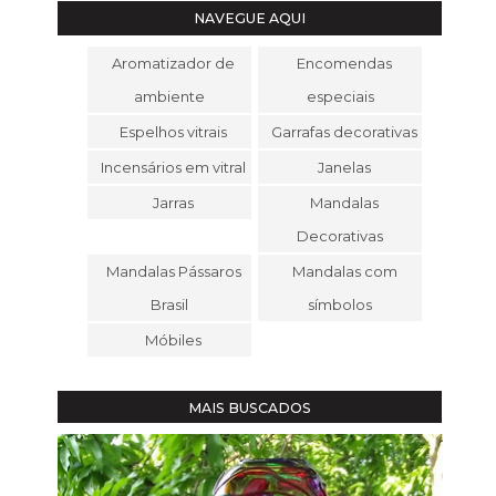
NAVEGUE AQUI
Aromatizador de
Encomendas
ambiente
especiais
Espelhos vitrais
Garrafas decorativas
Incensários em vitral
Janelas
Jarras
Mandalas
Decorativas
Mandalas Pássaros
Mandalas com
Brasil
símbolos
Móbiles
MAIS BUSCADOS