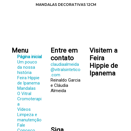
MANDALAS DECORATIVAS 12CM
Menu
Entre em
Visitem a
Página inicial
contato
Feira
Um pouco
claudiaalmeida
Hippie de
da nossa
@vitralsintetico
Ipanema
história
.com
Feira Hippie
Reinaldo Garcia
de Ipanema
e Cláudia
Mandalas
Almeida
O Vitral
Cromoterapi
a
Vídeos
Limpeza e
manutenção
Fale
Siga
Conosco